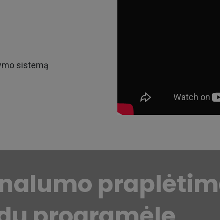
dymo sistemą
onalumo praplėtim
dų programėle