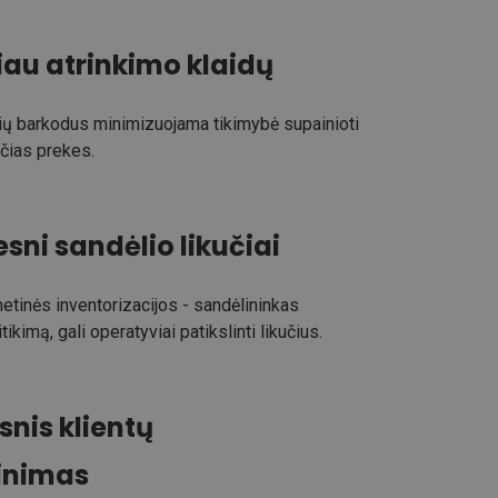
au atrinkimo klaidų
ių barkodus minimizuojama tikimybė supainioti
nčias prekes.
esni sandėlio likučiai
metinės inventorizacijos - sandėlininkas
ikimą, gali operatyviai patikslinti likučius.
nis klientų
inimas