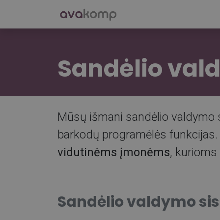
Skip to Content
Verslo valdymo sist
Sandėlio val
Mūsų išmani sandėlio valdymo 
barkodų programėlės funkcijas.
vidutinėms įmonėms
, kurioms
Sandėlio valdymo si