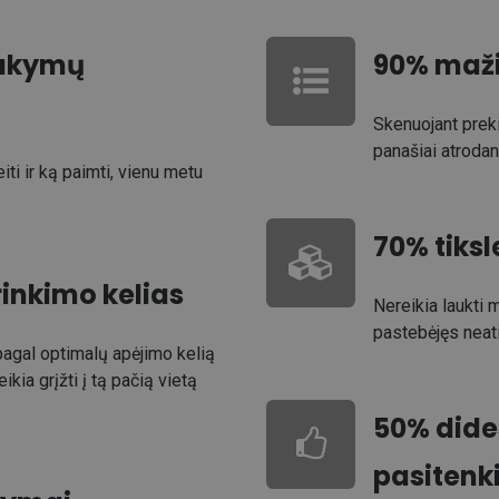
sakymų
90% maži
Skenuojant prek
panašiai atroda
iti ir ką paimti, vienu metu
70% tiksl
inkimo kelias
Nereikia laukti 
pastebėjęs neatit
agal optimalų apėjimo kelią
ikia grįžti į tą pačią vietą
50% dides
pasitenk