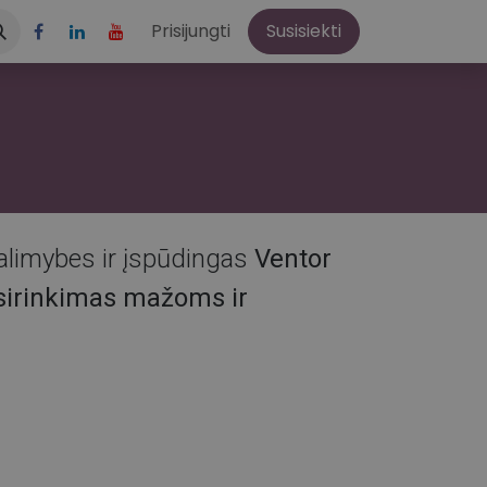
aštis
Apie mus
Prisijungti
Susisiekti
alimybes ir įspūdingas
Ventor
sirinkimas mažoms ir