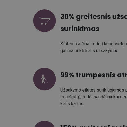
30% greitesnis už
surinkimas
Sistema aiškiai rodo į kurią vietą e
galima rinkti kelis užsakymus.
99% trumpesnis atr
Užsakymo eilutės surikiuojamos p
(maršrutą), todėl sandėlininkui nere
kelis kartus.