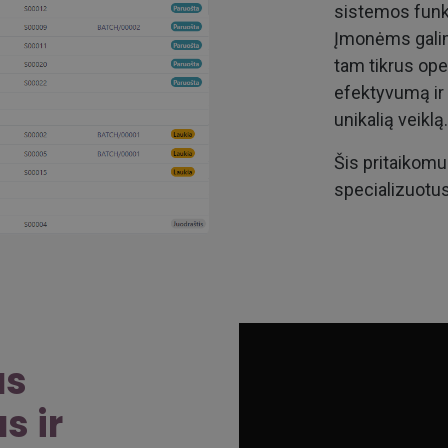
sistemos funk
Įmonėms galima
tam tikrus ope
efektyvumą ir u
unikalią veiklą.
Šis pritaikom
specializuotus
as
s ir