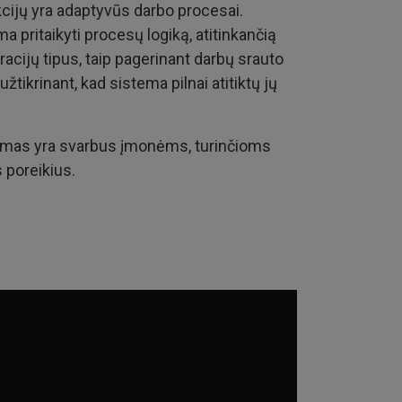
cijų yra adaptyvūs darbo procesai.
 pritaikyti procesų logiką, atitinkančią
racijų tipus, taip pagerinant darbų srauto
žtikrinant, kad sistema pilnai atitiktų jų
umas yra svarbus įmonėms, turinčioms
 poreikius.