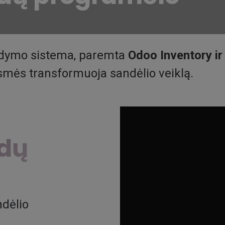
ldymo sistema, paremta
Odoo Inventory ir
š esmės transformuoja sandėlio veiklą.
odų
ndėlio