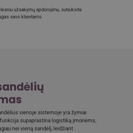
kslesniu užsakymų apdorojimu, suteiksite
gas savo klientams.
sandėlių
ymas
sandėlius vienoje sistemoje yra žymiai
 funkcija supaprastina logistiką įmonėms,
giau nei vieną sandėlį, leidžiant