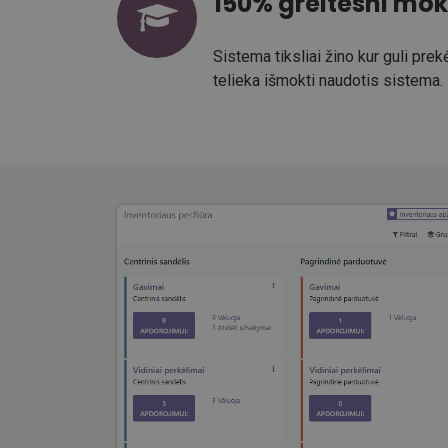
150% greitesni mo
Sistema tiksliai žino kur guli prek
telieka išmokti naudotis sistema.