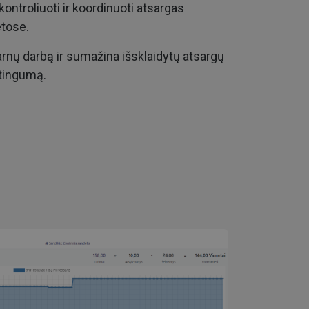
kontroliuoti ir koordinuoti atsargas
ietose.
darnų darbą ir sumažina išsklaidytų atsargų
tingumą.