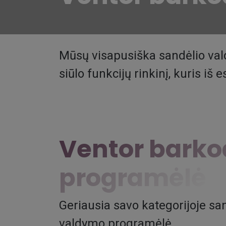
Mūsų visapusiška sandėlio va
siūlo funkcijų rinkinį, kuris i
Ventor bark
programėlė
Geriausia savo kategorijoje sa
valdymo programėlė.