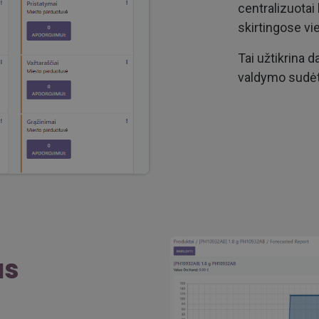
centralizuotai 
skirtingose v
Tai užtikrina 
valdymo sudė
as