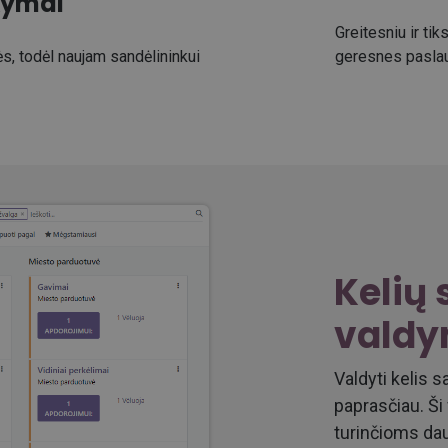
kymai
Greitesniu ir ti
ės, todėl naujam sandėlininkui
geresnes paslau
Kelių 
vald
Valdyti kelis 
paprasčiau. Ši
turinčioms dau