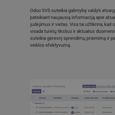
Odoo SVS suteikia galimybę valdyti atsarga
pateikiant naujausią informaciją apie atsar
judėjimus ir vietas. Visa tai užtikrina, kad 
visada turėtų tikslius ir aktualius duomenis
suteikia geresnį sprendimų priėmimą ir p
veiklos efektyvumą.