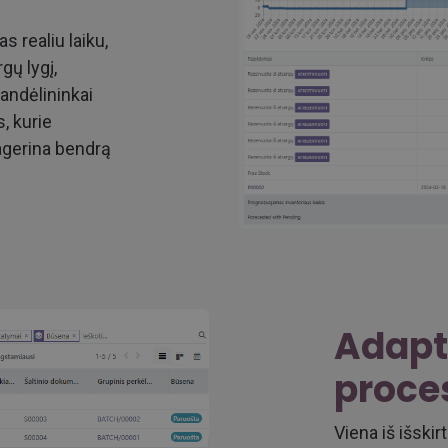
s realiu laiku,
gų lygį,
sandėlininkai
, kurie
agerina bendrą
Adapt
proce
Viena iš išski