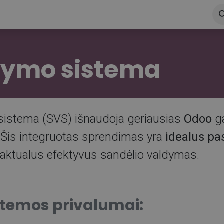
ema Odoo
Nemokama versija
Visi sprendimai
Tinklar
dymo sistema
sistema (SVS) išnaudoja geriausias
Odoo
g
 Šis integruotas sprendimas yra
idealus pa
 aktualus efektyvus sandėlio valdymas.
stemos privalumai: