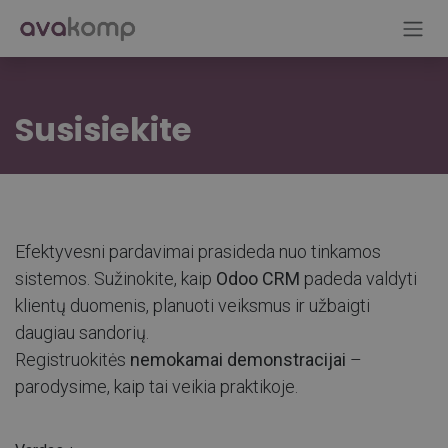
Skip to Content
Susisiekite
Efektyvesni pardavimai prasideda nuo tinkamos
sistemos. Sužinokite, kaip
Odoo CRM
padeda valdyti
klientų duomenis, planuoti veiksmus ir užbaigti
daugiau sandorių.
Registruokitės
nemokamai demonstracijai
–
parodysime, kaip tai veikia praktikoje.