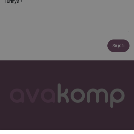
Turinys
*
Siųsti