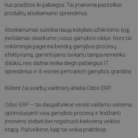
nuo pradžios iki pabaigos. Tai įmanoma pasitelkus
produktų atsekamumo sprendimus.
Atsekamumas suteikia naują kokybės užtikrinimo lygį,
įnešdamas skaidrumo į visus gamybos ciklus. Nors tai
reikšmingai pagerina bendrą gamybos procesų
efektyvumą, gamintojams tai kartu tampa nemenku
iššūkiu, nes dažnai tenka diegti pažangius IT
sprendimus ir iš esmės pertvarkyti gamybos grandinę.
Būtent čia svarbų vaidmenį atlieka Odoo ERP.
Odoo ERP – tai daugiafunkcė verslo valdymo sistema,
optimizuojanti visą gamybos procesą ir leidžianti
įmonėms stebėti bei registruoti kiekvieną veiklos
etapą. Pažvelkime, kaip tai veikia praktikoje.