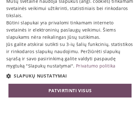
Mūsų svetainė naudoja slapukus (angl. cookies) tinkamam
atsiradus.
svetainės veikimui užtikrinti, statistiniais bei rinkodaros
tikslais.
Atsekamumo tipai:
Būtini slapukai yra privalomi tinkamam interneto
svetainės ir elektroninių paslaugų veikimui. Šiems
Tiesioginis atsekamumas (forward traceability)
–
slapukams nėra reikalingas Jūsų sutikimas.
seka gamybos grandinę nuo žaliavos iki galutinio
Jūs galite atskirai sutikti su 3-ių šalių funkcinių, statistikos
kliento.
ir rinkodaros slapukų naudojimu. Peržiūrėti slapukų
sąrašą ir savo pasirinkimą galite valdyti paspaudę
Pavyzdys: jei jūsų įmonė surinkinėja dviračius, aptikus
mygtuką "Slapukų nustatymai".
Privatumo politika
brokuotą detalę, vadovai gali sekti jos kelią visame
SLAPUKŲ NUSTATYMAI
surinkimo procese ir atšaukti visus su ja susijusius
defektuotus dviračius.
PATVIRTINTI VISUS
Atvirkštinis atsekamumas (backward traceability)
–
BŪTINIEJI
FUNKCINIAI
seka produkto judėjimą nuo kliento atgal į gamybos
procesą, siekiant nustatyti defektus ir atšaukti
STATISTINIAI
RINKODAROS
atitinkamas partijas.