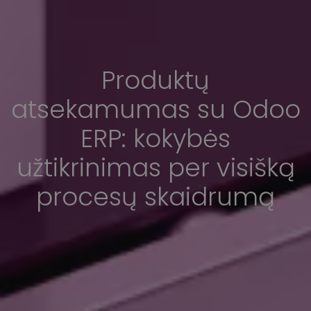
Produktų
atsekamumas su Odoo
ERP: kokybės
užtikrinimas per visišką
procesų skaidrumą