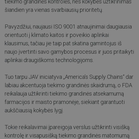
tiekimo grandinės kontrolės, nes kokybės užtikrinimas
šiandien yra vienas svarbiausių prioritetų.
Pavyzdžiui, naujausi ISO 9001 atnaujinimai daugiausia
orientuoti į klimato kaitos ir poveikio aplinkai
klausimus, tačiau jie taip pat skatina gamintojus iš
naujo įvertinti savo gamybos procesus ir juos pritaikyti
aplinkai draugiškoms technologijoms.
Tuo tarpu JAV iniciatyva „America’s Supply Chains“ dar
labiau akcentuoja tiekimo grandinės skaidrumą, o FDA
reikalauja užtikrinti tiekimo grandinės atsekamumą
farmacijos ir maisto pramonėje, siekiant garantuoti
aukščiausią kokybės lygį.
Tokie reikalavimai įpareigoja verslus užtikrinti visišką
kontrolę ir visapusišką tiekimo grandinės matomumą