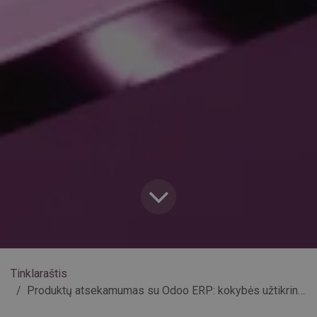
Tinklaraštis
Produktų atsekamumas su Odoo ERP: kokybės užtikrinimas per visišką procesų skaidrumą