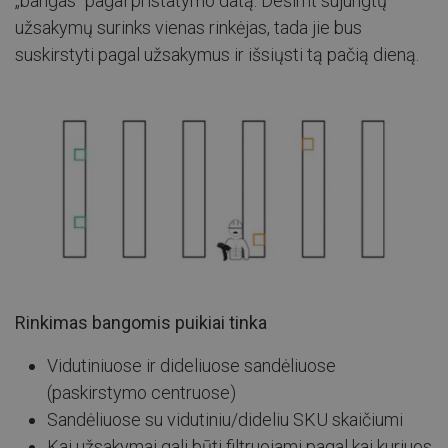
„bangas“ pagal pristatymo datą. Dešimt sujungtų
užsakymų surinks vienas rinkėjas, tada jie bus
suskirstyti pagal užsakymus ir išsiųsti tą pačią dieną.
Rinkimas bangomis puikiai tinka
Vidutiniuose ir dideliuose sandėliuose
(paskirstymo centruose)
Sandėliuose su vidutiniu/dideliu SKU skaičiumi
Kai užsakymai gali būti filtruojami pagal kai kuriuos