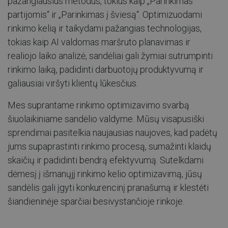
pažangiausius metodus, tokius kaip „Parinkimas
partijomis“ ir „Parinkimas į šviesą“. Optimizuodami
rinkimo kelią ir taikydami pažangias technologijas,
tokias kaip AI valdomas maršruto planavimas ir
realiojo laiko analizė, sandėliai gali žymiai sutrumpinti
rinkimo laiką, padidinti darbuotojų produktyvumą ir
galiausiai viršyti klientų lūkesčius.
Mes suprantame rinkimo optimizavimo svarbą
šiuolaikiniame sandėlio valdyme. Mūsų visapusiški
sprendimai pasitelkia naujausias naujoves, kad padėtų
jums supaprastinti rinkimo procesą, sumažinti klaidų
skaičių ir padidinti bendrą efektyvumą. Sutelkdami
dėmesį į išmanųjį rinkimo kelio optimizavimą, jūsų
sandėlis gali įgyti konkurencinį pranašumą ir klestėti
šiandieninėje sparčiai besivystančioje rinkoje.