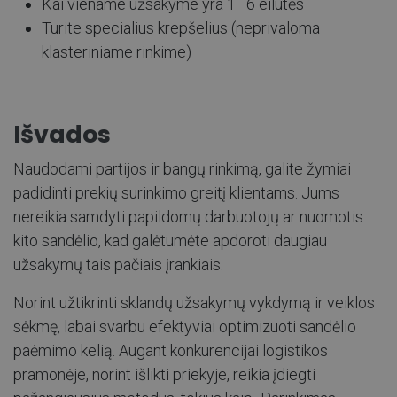
Kai viename užsakyme yra 1–6 eilutės
Turite specialius krepšelius (neprivaloma
klasteriniame rinkime)
Išvados
Naudodami partijos ir bangų rinkimą, galite žymiai
padidinti prekių surinkimo greitį klientams. Jums
nereikia samdyti papildomų darbuotojų ar nuomotis
kito sandėlio, kad galėtumėte apdoroti daugiau
užsakymų tais pačiais įrankiais.
Norint užtikrinti sklandų užsakymų vykdymą ir veiklos
sėkmę, labai svarbu efektyviai optimizuoti sandėlio
paėmimo kelią. Augant konkurencijai logistikos
pramonėje, norint išlikti priekyje, reikia įdiegti