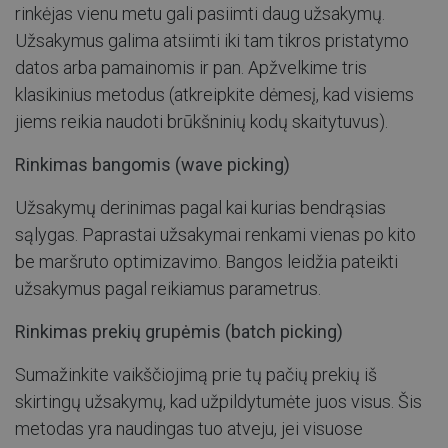
rinkėjas vienu metu gali pasiimti daug užsakymų.
Užsakymus galima atsiimti iki tam tikros pristatymo
datos arba pamainomis ir pan. Apžvelkime tris
klasikinius metodus (atkreipkite dėmesį, kad visiems
jiems reikia naudoti brūkšninių kodų skaitytuvus).
Rinkimas bangomis (wave picking)
Užsakymų derinimas pagal kai kurias bendrąsias
sąlygas. Paprastai užsakymai renkami vienas po kito
be maršruto optimizavimo. Bangos leidžia pateikti
užsakymus pagal reikiamus parametrus.
​Rinkimas prekių grupėmis (batch picking)
Sumažinkite vaikščiojimą prie tų pačių prekių iš
skirtingų užsakymų, kad užpildytumėte juos visus. Šis
metodas yra naudingas tuo atveju, jei visuose