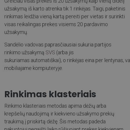
Greičiau visas prekes iš 20 užsakymų kaip vieną didelį
užsakymą iš karto atrenka tik 1 rinkėjas. Taigi, paketinis
rinkimas leidžia vieną kartą pereiti per vietas ir surinkti
visas reikalingas prekes visiems 20 pardavimo
užsakymų.
Sandėlio vadovas paprasčiausiai sukuria partijos
rinkimo užsakymą
SVS
(arba jis
sukuriamas automatiškai), o rinkėjas eina per lentynas,
mobiliajame kompiuteryje.
Rinkimas klasteriais
Rinkimo klasteriais metodas apima dėžių arba
krepšelių naudojimą ir kiekvieno užsakymo prekių
traukimą į priskirtą dėžę. Šis metodas padeda
pakuotojui negaišti laiko rūšiuojant prekes kiekvienam