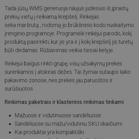
Tada jūsų WMS generuoja naujus judesius iš įprastų
prekių vietų į reikiamą krepšelį. Rinkėjas
seka
maršrutą
, rodomą jo brūkšninio kodo nuskaitymo
įrenginio programoje. Programėlė rinkėjui parodo, kokį
produktą pasirinkti, kur jis yra ir į kokį krepšelį jis turėtų
būti dedamas. Rūšiavimas veikia tiesiai kelyje.
Rinkėjui baigus rinkti grupę, visų užsakymų prekės
surenkamos į atskiras dėžes. Tai žymiai sutaupo laiko
pakavimo zonose, nes prekės jau paruoštos ir
surūšiuotos.
Rinkimas paketrais ir klasterinis rinkimas tinkami
Mažuose ir vidutiniuose sandėliuose
Sandėliuose su mažu/vidutiniu SKU skaičiumi
Kai produktai yra kompaktiški