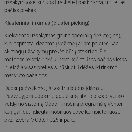
užsakymuose, kuriuos įtraukėte į pasirinkmą, turite tas
pačias prekes.
Klasterinis rinkimas
(cluster picking)
Kiekvienas užsakymas gauna specialią dėžutę (-es),
kuri paprastai dedama į vežimėlį ar ant paletės, kad
skirtingų užsakymų prekės būtų atskirtos. Šis
metodas leidžia rinkėjui nevaikščioti į tas pačias vietas
ir leidžia visas prekes surūšiuoti į dėžes iki rinkimo
maršruto pabaigos.
Dabar pažvelkime į šiuos tris būdus įdėmiau.
Pavyzdyje naudosime populiarią atvirojo kodo verslo
valdymo sistemą Odoo ir mobilią programėlę
Ventor
,
kurį gali būti įdiegta mobiliuosiuose kompiuteriuose,
pvz., Zebra MC33, TC25 ir pan...