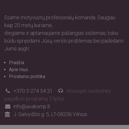
Esame motyvuotų profesionalų komanda. Daugiau
kaip 20 metų kuriame,
diegiame ir aptarnaujame pažangias sistemas, tokiu
būdu spręsdami Jūsų verslo problemas bei padėdami
Jums augti.
Pradžia
Apie mus
Privatumo politika
+370 5 274 54 31​
Atsisiųsti nuotolinės
pagalbos programą TSplus
info@avakomp.lt​
J. Galvydžio g. 5, LT-08236 Vilnius