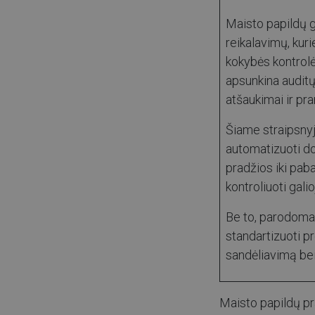
Maisto papildų g
reikalavimų, kur
kokybės kontrolė
apsunkina auditų 
atšaukimai ir pra
Šiame straipsnyj
automatizuoti do
pradžios iki pab
kontroliuoti gali
Be to, parodoma
standartizuoti p
sandėliavimą bei
Maisto papildų pra