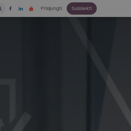
aštis
Apie mus
Prisijungti
Susisiekti