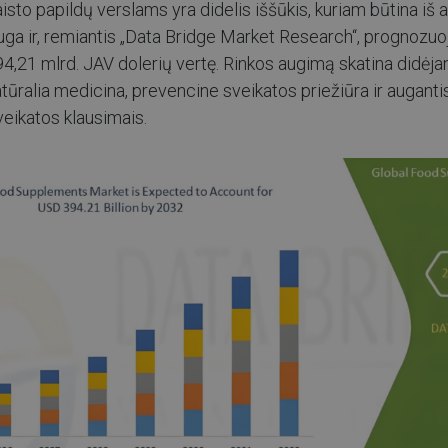
to papildų verslams yra didelis iššūkis, kuriam būtina iš a
 auga ir, remiantis „Data Bridge Market Research“, prognozuo
94,21 mlrd. JAV dolerių vertę. Rinkos augimą skatina didėja
ūralia medicina, prevencine sveikatos priežiūra ir auganti
ikatos klausimais.