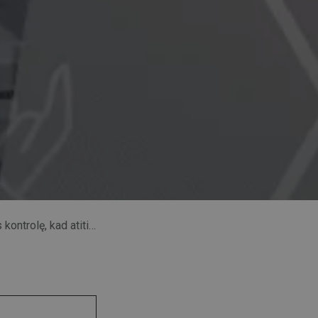
 atitiktų reikalavimus