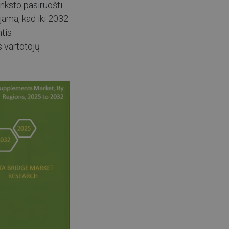
nksto pasiruošti.
jama, kad iki 2032
ntis
s vartotojų