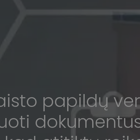
isto papildų vers
uoti dokumentus 