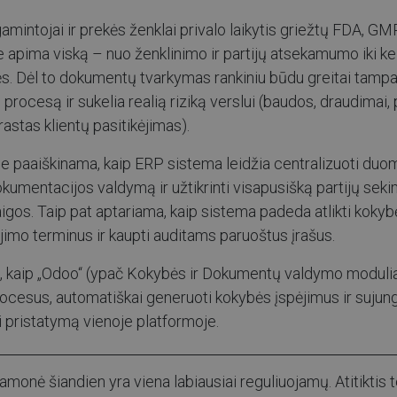
amintojai ir prekės ženklai privalo laikytis griežtų FDA, GM
ie apima viską – nuo ženklinimo ir partijų atsekamumo iki ke
s. Dėl to dokumentų tvarkymas rankiniu būdu greitai tampa k
procesą ir sukelia realią riziką verslui (baudos, draudimai,
rastas klientų pasitikėjimas).
e paaiškinama, kaip ERP sistema leidžia centralizuoti duo
kumentacijos valdymą ir užtikrinti visapusišką partijų sek
aigos. Taip pat aptariama, kaip sistema padeda atlikti kokyb
ojimo terminus ir kaupti auditams paruoštus įrašus.
, kaip „Odoo“ (ypač Kokybės ir Dokumentų valdymo moduli
rocesus, automatiškai generuoti kokybės įspėjimus ir sujun
 pristatymą vienoje platformoje.
monė šiandien yra viena labiausiai reguliuojamų. Atitiktis 