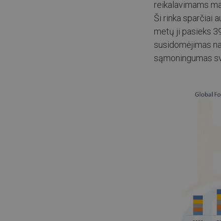
reikalavimams mais
Ši rinka sparčiai
metų ji pasieks 3
susidomėjimas nat
sąmoningumas sve