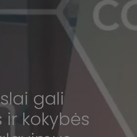
lai gali
ir kokybės