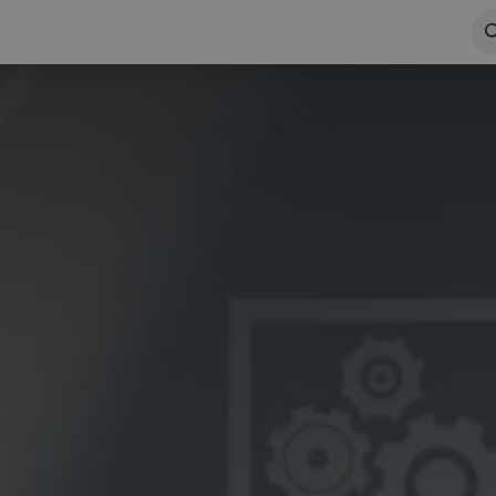
ema Odoo
Nemokama versija
Visi sprendimai
Tinklar