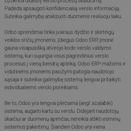
Užtikrina didesnį verslo procesų skaidrumą.
Padeda apsaugoti konfidencialią verslo informaciją.
Suteikia galimybę analizuoti duomenis realiuoju laiku.
Odoo sprendimai tinka įvairaus dydžio ir skirtingų
veiklos sričių įmonėms. Įdiegus Odoo ERP, įmonė
gauna visapusišką atvirojo kodo verslo valdymo
sistemą, kuri sujungia visus pagrindinius verslo
procesus į vieną bendrą aplinką. Odoo ERP mažoms ir
vidutinėms įmonėms pasižymi patogia naudotojo
sąsaja ir suteikia galimybę sistemą lengvai pritaikyti
individualiems verslo poreikiams.
Be to, Odoo yra lengvai plečiama (angl. scalable)
sistema, auganti kartu su verslu. Didėjant naudotojų
skaičiui ar duomenų apimčiai, nereikia atlikti esminių
sistemos pakeitimų. Šiandien Odoo yra viena