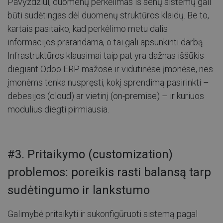
Pavyzdžiui, duomenų perkėlimas iš senų sistemų gali
būti sudėtingas dėl duomenų struktūros klaidų. Be to,
kartais pasitaiko, kad perkėlimo metu dalis
informacijos prarandama, o tai gali apsunkinti darbą.
Infrastruktūros klausimai taip pat yra dažnas iššūkis
diegiant Odoo ERP mažose ir vidutinėse įmonėse, nes
įmonėms tenka nuspręsti, kokį sprendimą pasirinkti –
debesijos (cloud) ar vietinį (on-premise) – ir kuriuos
modulius diegti pirmiausia.
#3. Pritaikymo (customization)
problemos: poreikis rasti balansą tarp
sudėtingumo ir lankstumo
Galimybė pritaikyti ir sukonfigūruoti sistemą pagal