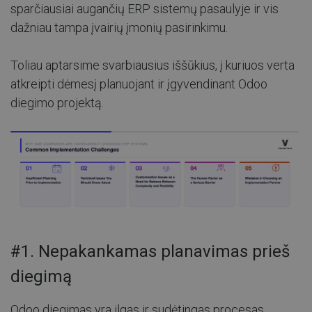
sparčiausiai augančių ERP sistemų pasaulyje ir vis
dažniau tampa įvairių įmonių pasirinkimu.
Toliau aptarsime svarbiausius iššūkius, į kuriuos verta
atkreipti dėmesį planuojant ir įgyvendinant Odoo
diegimo projektą.
#1. Nepakankamas planavimas prieš
diegimą
Odoo diegimas yra ilgas ir sudėtingas procesas,