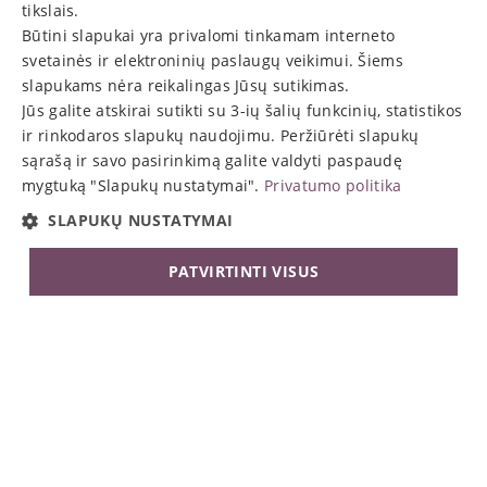
tikslais.
Be to, individualūs sprendimai yra gana specifiniai, nes
Būtini slapukai yra privalomi tinkamam interneto
jie kuriami konkretiems įmonės poreikiams ir savaime
svetainės ir elektroninių paslaugų veikimui. Šiems
toliau neplėtojami. Atnaujinant standartinę programinę
slapukams nėra reikalingas Jūsų sutikimas.
įrangą, pritaikyti moduliai gali reikalauti papildomo
Jūs galite atskirai sutikti su 3-ių šalių funkcinių, statistikos
ir rinkodaros slapukų naudojimu. Peržiūrėti slapukų
pritaikymo.
sąrašą ir savo pasirinkimą galite valdyti paspaudę
mygtuką "Slapukų nustatymai".
Privatumo politika
Dažna klaida, trukdanti diegimui, yra ta, kad įmonės
SLAPUKŲ NUSTATYMAI
bando pritaikyti Odoo prie savo senų verslo procesų ir
nesiremia sąmoningu požiūriu, pritaikant procesus
PATVIRTINTI VISUS
prie geriausių sistemos praktikų.
BŪTINIEJI
FUNKCINIAI
#4. Kaip darbuotojų pasipriešinimas
STATISTINIAI
RINKODAROS
veikia Odoo diegimą
Personalo darbuotojai yra svarbi kiekvienos įmonės
Būtinieji
Funkciniai
Statistiniai
Rinkodaros