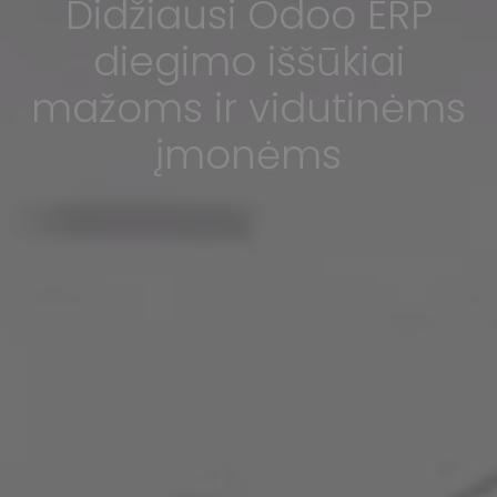
Didžiausi Odoo ERP
diegimo iššūkiai
mažoms ir vidutinėms
įmonėms