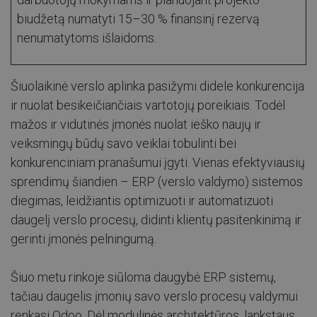
biudžetą numatyti 15–30 % finansinį rezervą
nenumatytoms išlaidoms.
Šiuolaikinė verslo aplinka pasižymi didele konkurencija
ir nuolat besikeičiančiais vartotojų poreikiais. Todėl
mažos ir vidutinės įmonės nuolat ieško naujų ir
veiksmingų būdų savo veiklai tobulinti bei
konkurenciniam pranašumui įgyti. Vienas efektyviausių
sprendimų šiandien – ERP (verslo valdymo) sistemos
diegimas, leidžiantis optimizuoti ir automatizuoti
daugelį verslo procesų, didinti klientų pasitenkinimą ir
gerinti įmonės pelningumą.
Šiuo metu rinkoje siūloma daugybė ERP sistemų,
tačiau daugelis įmonių savo verslo procesų valdymui
renkasi Odoo. Dėl modulinės architektūros, lankstaus