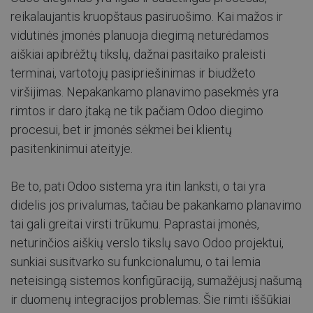
reikalaujantis kruopštaus pasiruošimo. Kai mažos ir
vidutinės įmonės planuoja diegimą neturėdamos
aiškiai apibrėžtų tikslų, dažnai pasitaiko praleisti
terminai, vartotojų pasipriešinimas ir biudžeto
viršijimas. Nepakankamo planavimo pasekmės yra
rimtos ir daro įtaką ne tik pačiam Odoo diegimo
procesui, bet ir įmonės sėkmei bei klientų
pasitenkinimui ateityje.
Be to, pati Odoo sistema yra itin lanksti, o tai yra
didelis jos privalumas, tačiau be pakankamo planavimo
tai gali greitai virsti trūkumu. Paprastai įmonės,
neturinčios aiškių verslo tikslų savo Odoo projektui,
sunkiai susitvarko su funkcionalumu, o tai lemia
neteisingą sistemos konfigūraciją, sumažėjusį našumą
ir duomenų integracijos problemas. Šie rimti iššūkiai