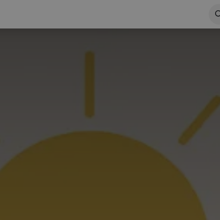
ema Odoo
Nemokama versija
Visi sprendimai
Tinklar