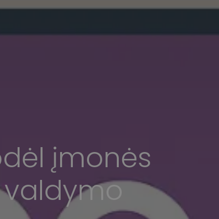
kodėl įmonės
o valdymo