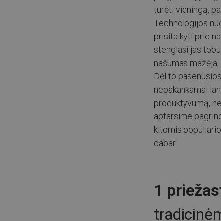
turėti vieningą, pa
Technologijos nuol
prisitaikyti prie 
stengiasi jas tobu
našumas mažėja, o
Dėl to pasenusio
nepakankamai lank
produktyvumą, nes
aptarsime pagrind
kitomis populiari
dabar.
1 priežas
tradicinė