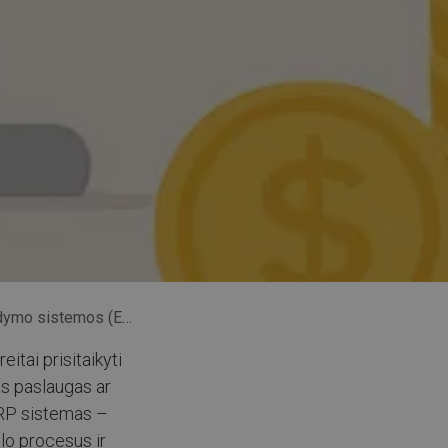
ymo sistemos (ERP)
eitai prisitaikyti
ias paslaugas ar
ERP sistemas –
lo procesus ir