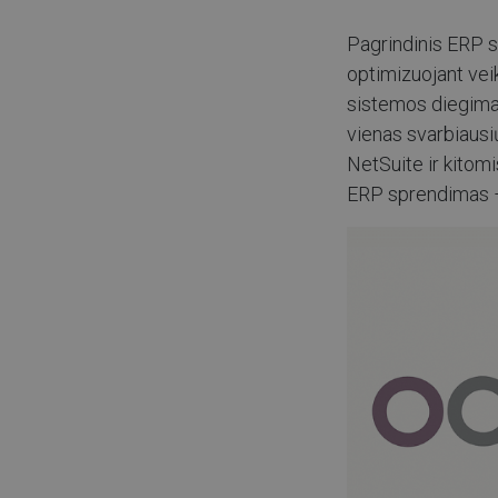
Pagrindinis ERP s
optimizuojant vei
sistemos diegimas
vienas svarbiausi
NetSuite ir kitom
ERP sprendimas – 