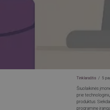
Tinklaraštis
5 pa
Šiuolaikinės įmonės
prie technologinių
produktus. Siekda
programinę įrangą