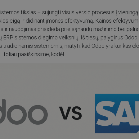
istemos tikslas – sujungti visus verslo procesus į vieningą
klos eigą ir didinant įmonės efektyvumą. Kainos efektyvum
 ir naudojimas prisideda prie sąnaudų mažinimo bei pelno
ų ERP sistemos diegimo veiksnių. Iš tiesų, palyginus Odoo 
is tradicinėmis sistemomis, matyti, kad Odoo yra kur kas 
toliau paaiškinsime, kodėl.