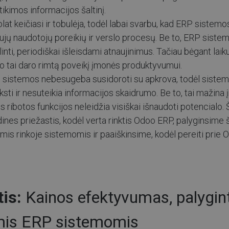
tikimos informacijos šaltinį.
at keičiasi ir tobulėja, todėl labai svarbu, kad ERP sistem
naujų naudotojų poreikių ir verslo procesų. Be to, ERP sistem
linti, periodiškai išleisdami atnaujinimus. Tačiau bėgant la
 tai daro rimtą poveikį įmonės produktyvumui.
s sistemos nebesugeba susidoroti su apkrova, todėl siste
sti ir nesuteikia informacijos skaidrumo. Be to, tai mažina
 ribotos funkcijos neleidžia visiškai išnaudoti potencialo.
ines priežastis, kodėl verta rinktis Odoo ERP, palyginsime 
omis rinkoje sistemomis ir paaiškinsime, kodėl pereiti prie
tis:
Kainos efektyvumas, palygint
mis ERP sistemomis