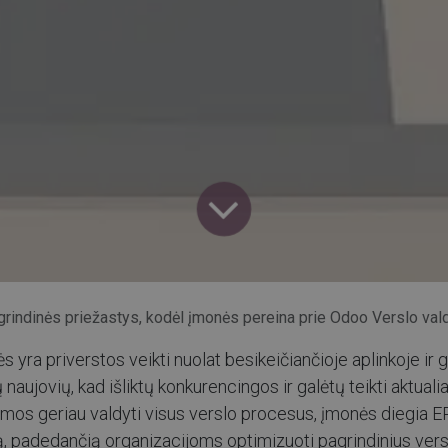
grindinės priežastys, kodėl įmonės pereina prie Odoo Verslo vald
 yra priverstos veikti nuolat besikeičiančioje aplinkoje ir gr
 naujovių, kad išliktų konkurencingos ir galėtų teikti aktual
mos geriau valdyti visus verslo procesus, įmonės diegia 
, padedančią organizacijoms optimizuoti pagrindinius vers