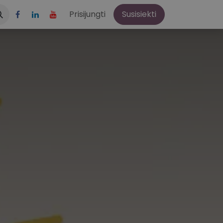
aštis
Apie mus
Prisijungti
Susisiekti