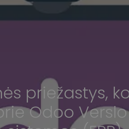
ės priežastys, 
prie Odoo Versl