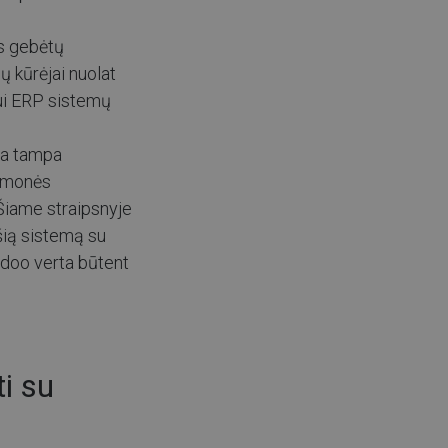
os gebėtų
ų kūrėjai nuolat
ikui ERP sistemų
ma tampa
 įmonės
 Šiame straipsnyje
šią sistemą su
 Odoo verta būtent
i su