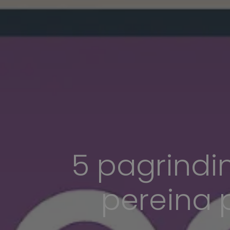
5 pagrindin
pereina 