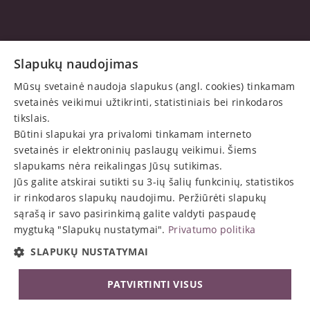
Esame motyvuotų profesionalų komanda. Daugiau
Slapukų naudojimas
kaip 20 metų kuriame,
Mūsų svetainė naudoja slapukus (angl. cookies) tinkamam
diegiame ir aptarnaujame pažangias sistemas, tokiu
svetainės veikimui užtikrinti, statistiniais bei rinkodaros
būdu spręsdami Jūsų verslo problemas bei padėdami
tikslais.
Jums augti.
Būtini slapukai yra privalomi tinkamam interneto
svetainės ir elektroninių paslaugų veikimui. Šiems
Pradžia
slapukams nėra reikalingas Jūsų sutikimas.
Apie mus
Jūs galite atskirai sutikti su 3-ių šalių funkcinių, statistikos
Privatumo politika
ir rinkodaros slapukų naudojimu. Peržiūrėti slapukų
sąrašą ir savo pasirinkimą galite valdyti paspaudę
mygtuką "Slapukų nustatymai".
Privatumo politika
+370 5 274 54 31​
Atsisiųsti nuotolinės
pagalbos programą TSplus
SLAPUKŲ NUSTATYMAI
info@avakomp.lt​
PATVIRTINTI VISUS
J. Galvydžio g. 5, LT-08236 Vilnius